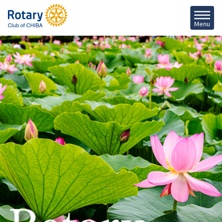
千
葉
Menu
ロ
ー
タ
リ
ー
ク
ラ
ブ